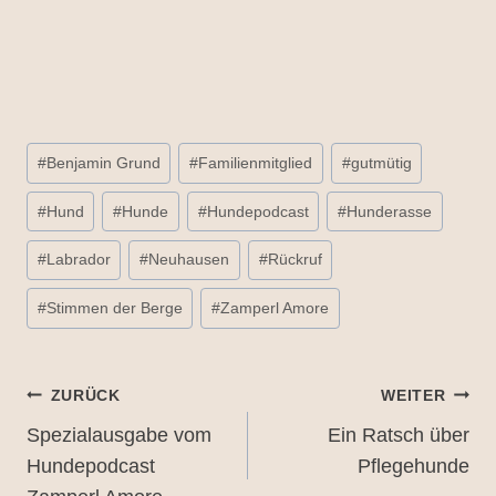
Schlagworte:
#
Benjamin Grund
#
Familienmitglied
#
gutmütig
#
Hund
#
Hunde
#
Hundepodcast
#
Hunderasse
#
Labrador
#
Neuhausen
#
Rückruf
#
Stimmen der Berge
#
Zamperl Amore
Beitragsnavigation
ZURÜCK
WEITER
Spezialausgabe vom
Ein Ratsch über
Hundepodcast
Pflegehunde