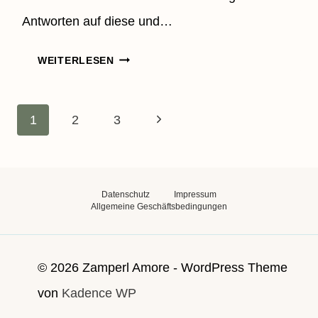
Antworten auf diese und…
EIN
WEITERLESEN
RATSCH
ÜBER
Seitennavigation
PFLEGEHUNDE
Nächste
1
2
3
Seite
Datenschutz
Impressum
Allgemeine Geschäftsbedingungen
© 2026 Zamperl Amore - WordPress Theme
von
Kadence WP