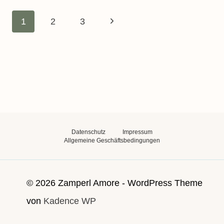
MACHEN
Seitennavigation
MIT
Nächste
1
2
3
HUND
Seite
Datenschutz
Impressum
Allgemeine Geschäftsbedingungen
© 2026 Zamperl Amore - WordPress Theme
von
Kadence WP