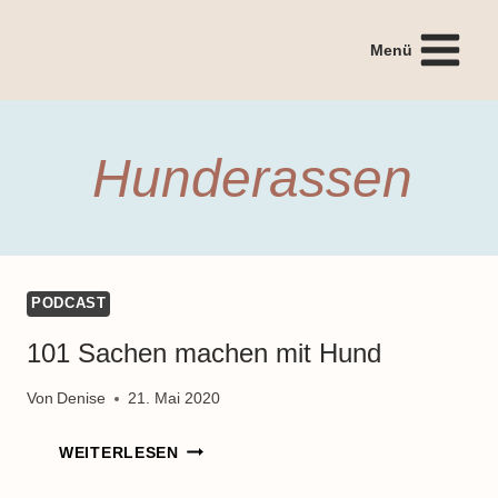
Zum
Inhalt
Menü
springen
Hunderassen
PODCAST
101 Sachen machen mit Hund
Von
Denise
21. Mai 2020
101
WEITERLESEN
SACHEN